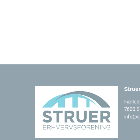
Strue
Fælled
7600 S
info@s