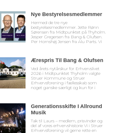
Nye Bestyrelsesmedlemmer
Hermed de tre nye
bestyrelsesmedlemmer. Jette Rønn
Sørensen fra Midtpunktet på Thyholm.
Jesper Gregersen fra Bang & Olufsen.
Per Hornshøj Jensen fra Alu Parts. Vi
Ærespris Til Bang & Olufsen
Ved årets nytårskur for Erhvervslivet
2026 i Midtpunktet Thyholm valgte
Struer Kommune og Struer
Erhvervsforening i fællesskab som
noget ganske særligt og kun for i
Generationsskifte I Allround
Musik
Tak til Laurs – medlem, prisvinder og
del af vores erhvervshistorie Vi i Struer
Erhvervsforening vil gerne rette en