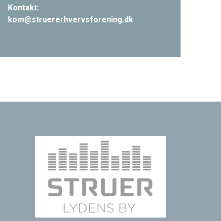
Kontakt:
kom@struererhvervsforening.dk