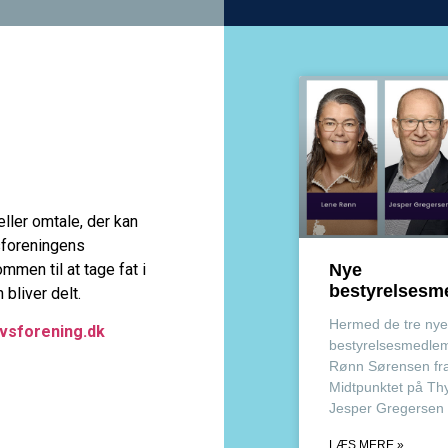
eller omtale, der kan
sforeningens
men til at tage fat i
Nye
bestyrelses
 bliver delt.
Hermed de tre nye
vsforening.dk
bestyrelsesmedlem
Rønn Sørensen fr
Midtpunktet på Th
Jesper Gregersen 
LÆS MERE »