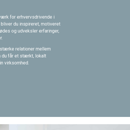
værk for erhvervsdrivende i
liver du inspireret, motiveret
mødes og udveksler erfaringer,
r.
 stærke relationer mellem
u får et stærkt, lokalt
din virksomhed.