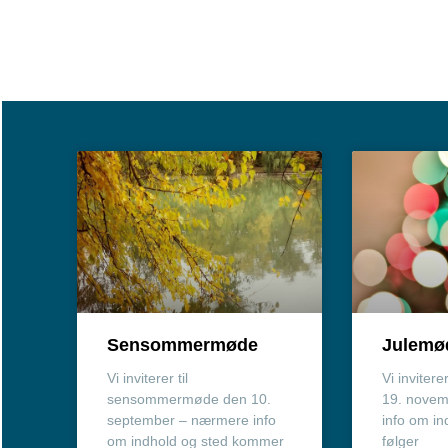
Sensommermøde
Julemø
Vi inviterer til
Vi invitere
sensommermøde den 10.
19. nove
september – nærmere info
info om in
om indhold og sted kommer
følger