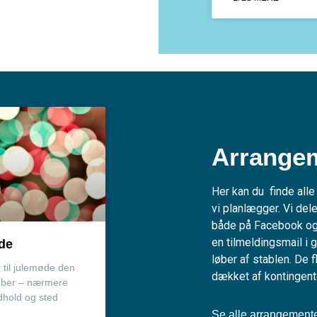
Arrange
Her kan du finde alle
vi planlægger. Vi de
både på Facebook og 
en tilmeldingsmail i 
de
løber af stablen. De 
r til julemøde den
dækket af kontingen
mber – nærmere
dhold og sted
Se alle arrangement