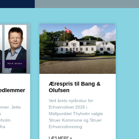
Ærespris til Bang &
medlemmer
Olufsen
Ved årets nytårskur for
mer. Jette
Erhvervslivet 2026 i
a
Midtpunktet Thyholm valgte
yholm.
Struer Kommune og Struer
fra
Erhvervsforening
LÆS MERE »