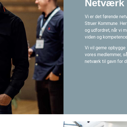
Netværk
Vi er det førende net
Struer Kommune. Her b
og udfordret, når vi 
viden og kompetence
Vi vil gerne opbygge
vores medlemmer, så d
netværk til gavn for 