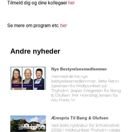
Tilmeld dig og dine kollegaer
her
Se mere om program etc.
her
Andre nyheder
Nye Bestyrelsesmedlemmer
Hermed de tre nye
bestyrelsesmedlemmer. Jette Rønn
Sørensen fra Midtpunktet på
Thyholm. Jesper Gregersen fra Bang
& Olufsen. Per Hornshøj Jensen fra
Alu Parts. Vi
Ærespris Til Bang & Olufsen
Ved årets nytårskur for Erhvervslivet
2026 i Midtpunktet Thyholm valgte