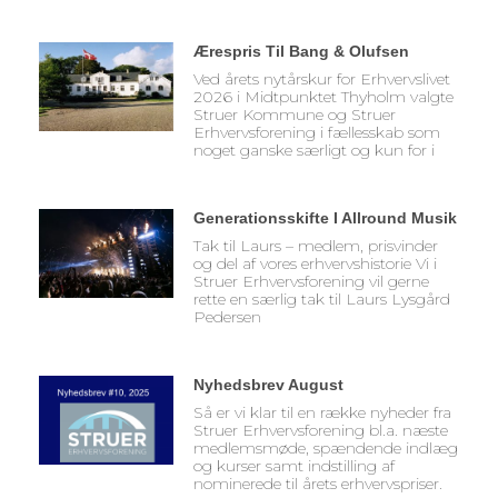
Ærespris Til Bang & Olufsen
Ved årets nytårskur for Erhvervslivet
2026 i Midtpunktet Thyholm valgte
Struer Kommune og Struer
Erhvervsforening i fællesskab som
noget ganske særligt og kun for i
Generationsskifte I Allround Musik
Tak til Laurs – medlem, prisvinder
og del af vores erhvervshistorie Vi i
Struer Erhvervsforening vil gerne
rette en særlig tak til Laurs Lysgård
Pedersen
Nyhedsbrev August
Så er vi klar til en række nyheder fra
Struer Erhvervsforening bl.a. næste
medlemsmøde, spændende indlæg
og kurser samt indstilling af
nominerede til årets erhvervspriser.