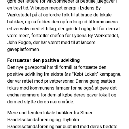
gøre det lettere for virksomheder at bestille julegaver i
en travl tid. Vi bruger meget energi i Lydens By
Værkstedet på at opfordre folk til at bruge de lokale
butikker, og nu foldes den opfordring ud til kommunens
erhvervsliv med et tiltag, der gør det rigtig let for dem at
være med”, fortæller chefen for Lydens By Værkstedet,
John Fogde, der har været med til at lancere
gaveplatformen.
Fortsætter den positive udvikling
Den nye gaveportal har til formål at fortsætte den
positive udvikling fra sidste års ”Købt Lokalt” kampagne,
der var rettet mod privatpersoner. Denne gang sættes
fokus mod kommunens firmaer for nu også at gøre det
endnu nemmere for dem at købe deres gaver lokalt og
dermed støtte deres nærområde.
Mere end femten lokale butikker fra Struer
Handelsstandsforening og Thyholm
Handelsstandsforening har budt ind med deres bedste