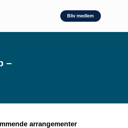
Bliv medlem
b –
mmende arrangementer