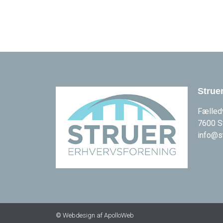
Strue
Fælled
7600 S
info@s
© Webdesign af ApolloWeb