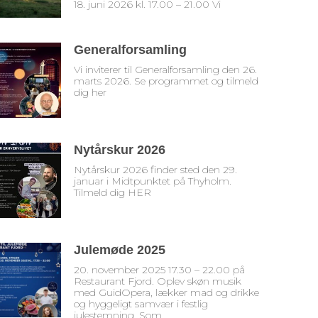
18. juni 2026 kl. 17.00 – 21.00 Vi
Generalforsamling
Vi inviterer til Generalforsamling den 26.
marts 2026. Se programmet og tilmeld
dig her
Nytårskur 2026
Nytårskur 2026 finder sted den 29.
januar i Midtpunktet på Thyholm.
Tilmeld dig HER
Julemøde 2025
20. november 2025 17.30 – 22.00 på
Restaurant Fjord. Oplev skøn musik
med GuidOpera, lækker mad og drikke
og hyggeligt samvær i festlig
julestemning. Som