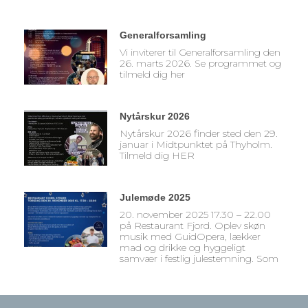
Generalforsamling
Vi inviterer til Generalforsamling den
26. marts 2026. Se programmet og
tilmeld dig her
Nytårskur 2026
Nytårskur 2026 finder sted den 29.
januar i Midtpunktet på Thyholm.
Tilmeld dig HER
Julemøde 2025
20. november 2025 17.30 – 22.00
på Restaurant Fjord. Oplev skøn
musik med GuidOpera, lækker
mad og drikke og hyggeligt
samvær i festlig julestemning. Som