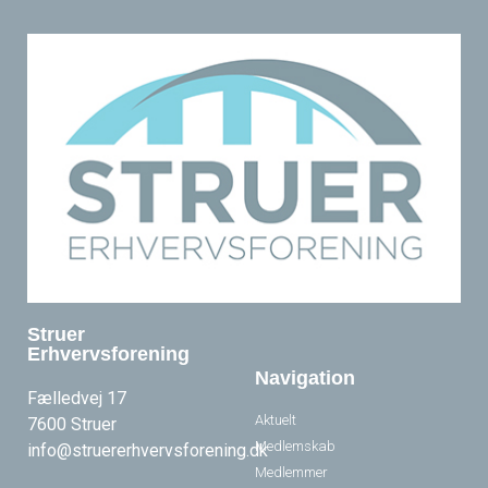
Struer
Erhvervsforening
Navigation
Fælledvej 17
Aktuelt
7600 Struer
Medlemskab
info@struererhvervsforening.dk
Medlemmer