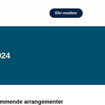
Bliv medlem
024
mmende arrangementer