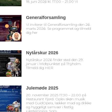
18. juni 2026 kl. 17.00 – 21.00 Vi
Generalforsamling
Vi inviterer til Generalforsamling den 26.
marts 2026. Se programmet og tilmeld
dig her
Nytårskur 2026
Nytårskur 2026 finder sted den 29.
januar i Midtpunktet på Thyholm.
Tilmeld dig HER
Julemøde 2025
20. november 2025 17.30 – 22.00 på
Restaurant Fjord. Oplev skøn musik
med GuidOpera, lækker mad og drikke
og hyggeligt samvær i festlig
julestemning. Som