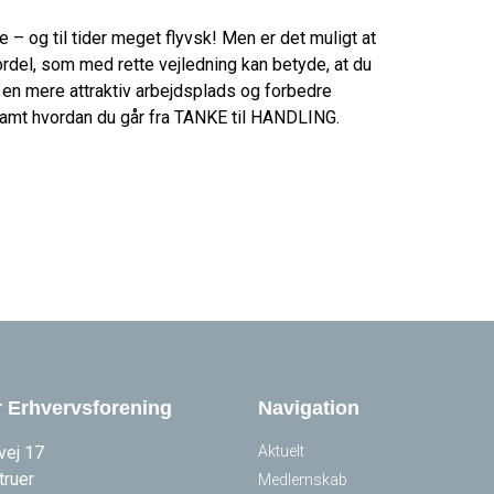
 – og til tider meget flyvsk! Men er det muligt at
fordel, som med rette vejledning kan betyde, at du
e en mere attraktiv arbejdsplads og forbedre
 samt hvordan du går fra TANKE til HANDLING.
r Erhvervsforening
Navigation
vej 17
Aktuelt
truer
Medlemskab