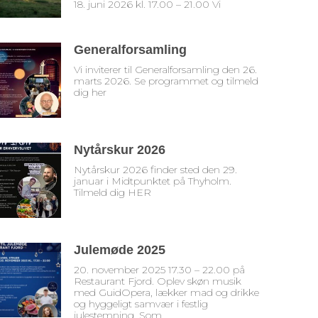
18. juni 2026 kl. 17.00 – 21.00 Vi
Generalforsamling
Vi inviterer til Generalforsamling den 26.
marts 2026. Se programmet og tilmeld
dig her
Nytårskur 2026
Nytårskur 2026 finder sted den 29.
januar i Midtpunktet på Thyholm.
Tilmeld dig HER
Julemøde 2025
20. november 2025 17.30 – 22.00 på
Restaurant Fjord. Oplev skøn musik
med GuidOpera, lækker mad og drikke
og hyggeligt samvær i festlig
julestemning. Som